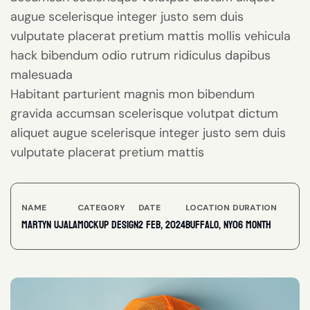
augue scelerisque integer justo sem duis
vulputate placerat pretium mattis mollis vehicula
hack bibendum odio rutrum ridiculus dapibus
malesuada
Habitant parturient magnis mon bibendum
gravida accumsan scelerisque volutpat dictum
aliquet augue scelerisque integer justo sem duis
vulputate placerat pretium mattis
NAME
CATEGORY
DATE
LOCATION
DURATION
Martyn ujala
Mockup Design
2 feb, 2024
Buffalo, NY
06 Month